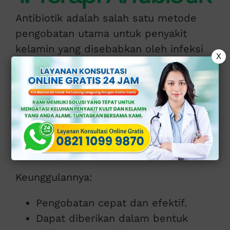
Antibiotik adalah salah satu metode
pengobatan utama untuk penyakit
kelamin yang disebabkan oleh infeksi
X
bakteri, seperti gonore (kencing nanah)
dan klamidia.
Penggunaan antibiotik yang tepat dapat
membantu menghilangkan bakteri
penyebab infeksi dan mencegah
komplikasi lebih lanjut.
Keunggulannya:
Pengobatan cepat dan efektif.
Dapat diberikan dalam bentuk