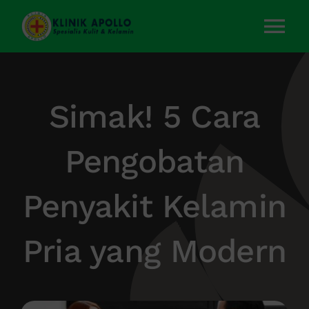
Skip
to
Tog
content
Nav
Home
Simak! 5 Cara
Layanan Kami
Pengobatan
Tentang Kami
Penyakit Kelamin
Artikel
Pria yang Modern
Kontak Kami