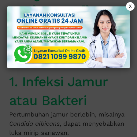
Sariawan di
X
Kelamin Pria
Beberapa faktor yang bisa memicu
sariawan di area kelamin antara lain:
1. Infeksi Jamur
atau Bakteri
Pertumbuhan jamur berlebih, misalnya
Candida albicans
, dapat menyebabkan
luka mirip sariawan.