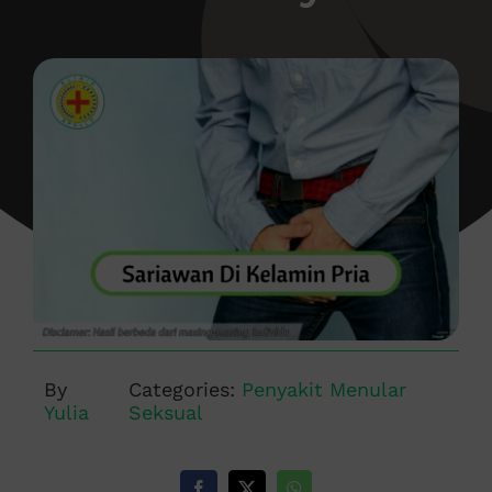
By
Categories:
Penyakit Menular
Yulia
Seksual