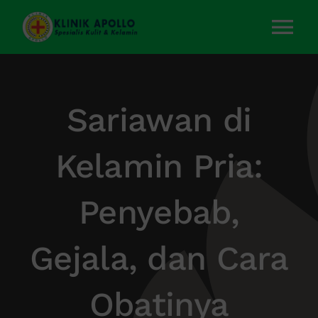
Skip
to
Tog
content
Nav
Home
Sariawan di
Layanan Kami
Kelamin Pria:
Tentang Kami
Penyebab,
Artikel
Gejala, dan Cara
Kontak Kami
Obatinya