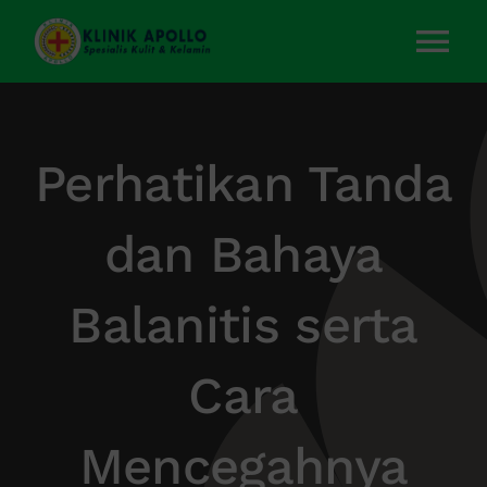
Skip
to
Tog
content
Nav
Home
Perhatikan Tanda
Layanan Kami
dan Bahaya
Tentang Kami
Balanitis serta
Artikel
Cara
Kontak Kami
Mencegahnya