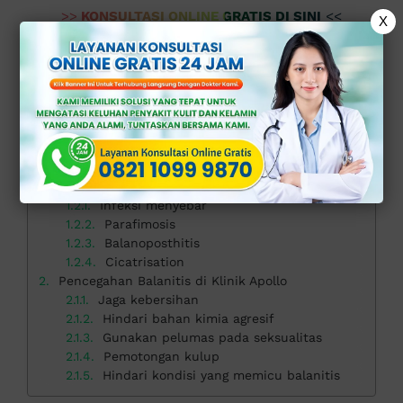
>>
KONSULTASI ONLINE GRATIS DI SINI
<<
X
Daftar isi
Tanda-Tanda Balanitis pada Pria
Kemerahan dan pembengkakan
Nyeri atau gatal
Pemisahan kulit
Cairan berwarna putih dan bau tidak sedap
Bahaya Balanitis Pria
Infeksi menyebar
Parafimosis
Balanoposthitis
Cicatrisation
Pencegahan Balanitis di Klinik Apollo
Jaga kebersihan
Hindari bahan kimia agresif
Gunakan pelumas pada seksualitas
Pemotongan kulup
Hindari kondisi yang memicu balanitis