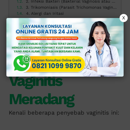
2. Infeksi Bakteri (Bakterial Vaginosis atau BV).
3. Trikomoniasis (Parasit Trichomonas Vaginalis)
4. Alergi dan Iritasi
X
5. Penurunan Hormon Estrogen
Bahaya Vaginitis Jika Tidak Terobati
Kapan Harus ke Dokter Ahli Ginekologi?
Solusi Tepat Atasi Vaginitis Meradang di Klinik Apollo
Penyebab
Vaginitis
Meradang
Kenali beberapa penyebab vaginitis ini: