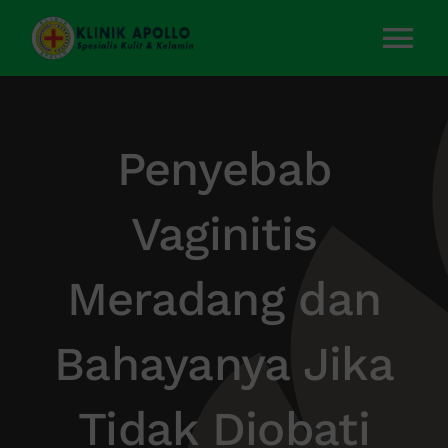
Skip
to
Tog
content
Nav
Home
Penyebab
Layanan Kami
Vaginitis
Tentang Kami
Meradang dan
Artikel
Bahayanya Jika
Kontak Kami
Tidak Diobati