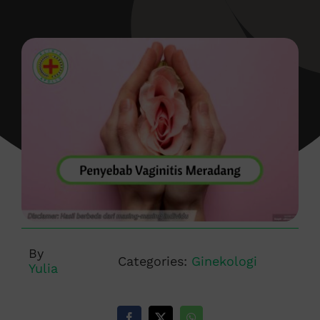
By
Categories:
Ginekologi
Yulia