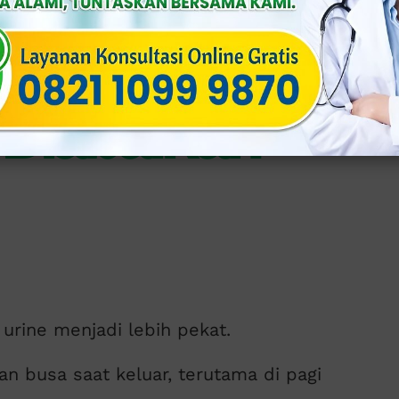
rine Berbusa
 Diabaikan
rine menjadi lebih pekat.
n busa saat keluar, terutama di pagi