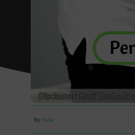
By
Yulia