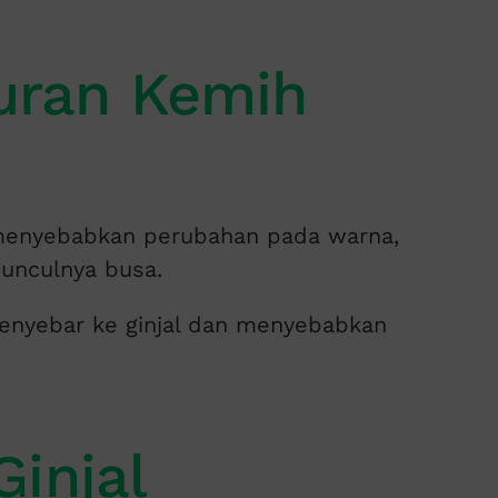
luran Kemih
t menyebabkan perubahan pada warna,
munculnya busa.
a menyebar ke ginjal dan menyebabkan
injal