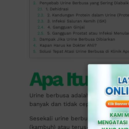
Penyebab Urine Berbusa yang Sering Diabai
1. Dehidrasi
2. Kandungan Protein dalam Urine (Prote
3. Infeksi Saluran Kemih (ISK)
4. Gangguan Ginjal
5. Gangguan Prostat atau Infeksi Menula
Dampak Jika Urine Berbusa Dibiarkan
Kapan Harus ke Dokter Ahli?
Solusi Tepat Atasi Urine Berbusa di Klinik Apo
Apa Itu Uri
Urine berbusa adalah kondisi ketik
banyak dan tidak cepat hilang sete
Sesekali urine berbusa masih tergo
(kambuh) atau terus-menerus, hal i