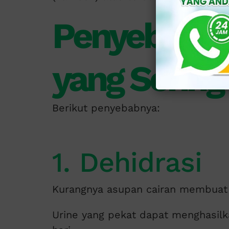
Penyebab U
yang Sering
Berikut penyebabnya:
1. Dehidrasi
Kurangnya asupan cairan membuat u
Urine yang pekat dapat menghasilka