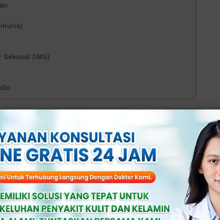
kan
inuria)
r Seksual (IMS)
llo
ne Berbusa?
a air seni menghasilkan busa yang cukup
lah kencing.
long normal, namun jika terjadi berulang
ni patut di waspadai.