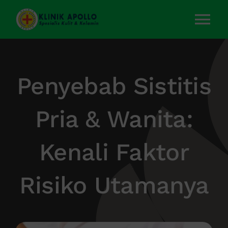
Skip
to
Tog
content
Nav
Home
Penyebab Sistitis
Layanan Kami
Pria & Wanita:
Tentang Kami
Kenali Faktor
Artikel
Risiko Utamanya
Kontak Kami