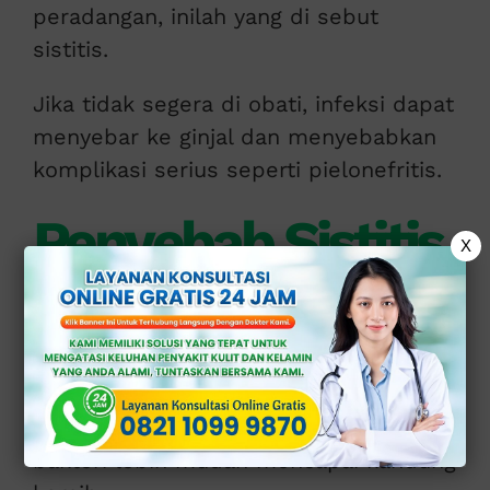
peradangan, inilah yang di sebut
sistitis.
Jika tidak segera di obati, infeksi dapat
menyebar ke ginjal dan menyebabkan
komplikasi serius seperti pielonefritis.
Penyebab Sistitis
X
pada Wanita
Wanita lebih rentan terkena sistitis di
banding pria karena uretra (saluran
kencing) wanita lebih pendek, sehingga
bakteri lebih mudah mencapai kandung