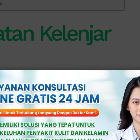
o
tan Kelenjar
 sisi bibir vagina dan berfungsi
n akan menumpuk dan membentuk kista.
eh infeksi, iritasi, atau cedera ringan