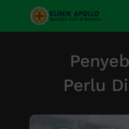
Skip
to
content
Penyeb
Perlu D