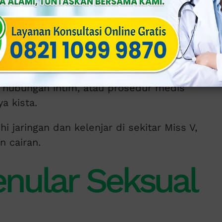
tau Trauma
agina
, hubungan intim, atau prosedur medis
a kista.
jaringan dan kelenjar di sekitar Miss V,
 cairan.
enular Seksual