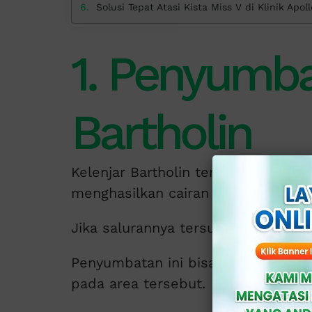
Solusi Tepat Atasi Kista Miss V di Klinik Apoll
1. Penyumba
Bartholin
Kelenjar Bartholin terletak di kedua
menghasilkan cairan pelumas.
Jika salurannya tersumbat, caira
Penyumbatan ini bisa di sebabkan ol
pada area tersebut.