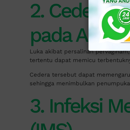
2. Cedera a
pada Area V
Luka akibat persalinan pervaginam
tertentu dapat memicu terbentukny
Cedera tersebut dapat memengaruhi 
sehingga menimbulkan penumpukan
3. Infeksi M