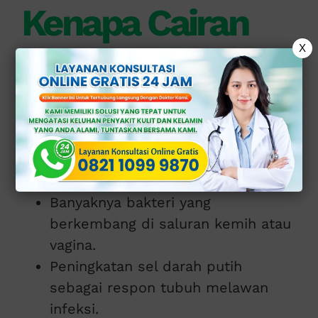
Kenapa Cairan
X
Bisa Berwarna
Hijau?
Perubahan warna cairan pada
penderita gonore terjadi karena:
Banyaknya bakteri yang
berkembang di saluran kemih atau
vagina.
Peningkatan sel darah putih
sebagai respon tubuh melawan
infeksi.