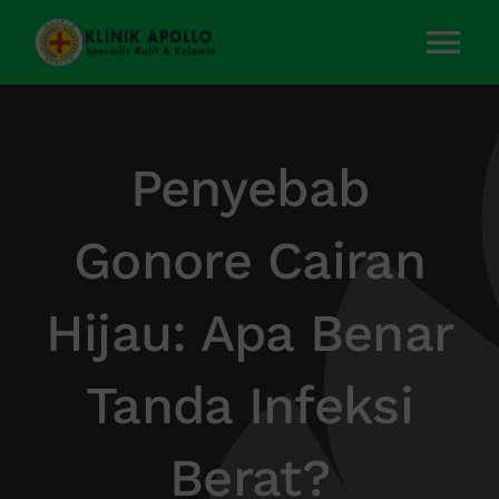
Skip
to
Tog
content
Nav
Home
Penyebab
Layanan Kami
Gonore Cairan
Tentang Kami
Hijau: Apa Benar
Artikel
Tanda Infeksi
Kontak Kami
Berat?