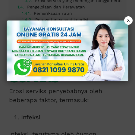
Erosi serviks yang menengah hingga berat
Pengelolaan dan Perawatan
Pemeriksaan rutin
Perawatan sesuai kondisi
X
Vaksin human papilloma virus (HPV)
Apakah Erosi Serviks Berbahaya? Konsultasikan di Klinik Apollo
Penyebab Erosi
Serviks
Erosi serviks penyebabnya oleh
beberapa faktor, termasuk:
Infeksi
Infeksi, terutama oleh
human