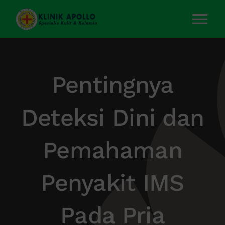
Skip
to
Tog
content
Nav
Home
Pentingnya
Layanan Kami
Deteksi Dini dan
Tentang Kami
Pemahaman
Artikel
Penyakit IMS
Kontak Kami
Pada Pria