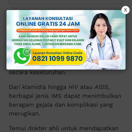
X
Fakta Tentang
IMS pada Pria
IMS merupakan masalah serius yang
dapat memengaruhi kesehatan pria
secara keseluruhan.
Dari klamidia hingga
HIV
atau
AIDS
,
berbagai jenis IMS dapat menimbulkan
beragam gejala dan komplikasi yang
merugikan.
Temui dokter ahli untuk mendapatkan