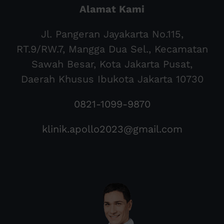
Alamat Kami
Jl. Pangeran Jayakarta No.115,
RT.9/RW.7, Mangga Dua Sel., Kecamatan
Sawah Besar, Kota Jakarta Pusat,
Daerah Khusus Ibukota Jakarta 10730
0821-1099-9870
klinik.apollo2023@gmail.com