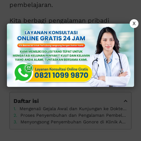
pembelajaran.
Kita berbagi pengalaman pribadi
X
dengan gonore, mulai dari gejala awal
hingga proses penyembuhan, dengan
harapan dapat memberikan inspirasi
dan dukungan bagi yang menghadapi
situasi serupa.
>>
KONSULTASI ONLINE GRATIS DI SINI
<<
Daftar isi
Mengenali Gejala Awal dan Kunjungan ke Dokter Ahli
Proses Penyembuhan dan Pengalaman Pembelajaran
Menyongsong Penyembuhan Gonore di Klinik Apollo