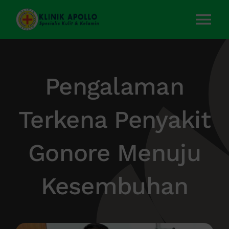
Skip
to
Tog
content
Nav
Home
Pengalaman
Layanan Kami
Terkena Penyakit
Tentang Kami
Gonore Menuju
Artikel
Kesembuhan
Kontak Kami