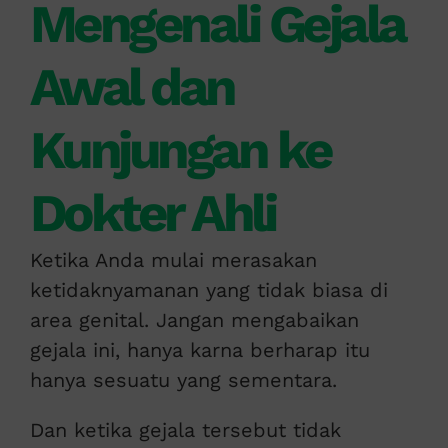
Mengenali Gejala
Awal dan
Kunjungan ke
Dokter Ahli
Ketika Anda mulai merasakan
ketidaknyamanan yang tidak biasa di
area genital. Jangan mengabaikan
gejala ini, hanya karna berharap itu
hanya sesuatu yang sementara.
Dan ketika gejala tersebut tidak