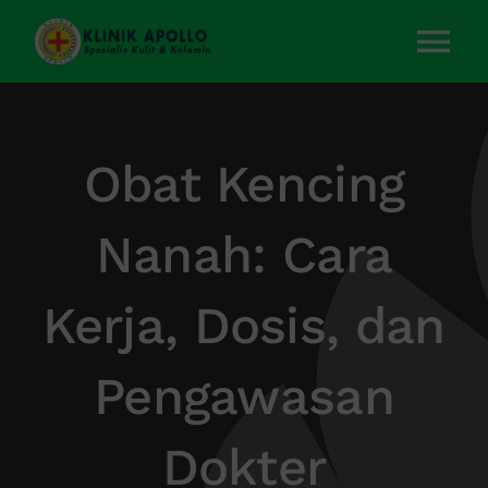
Skip
to
Tog
content
Nav
Home
Obat Kencing
Layanan Kami
Nanah: Cara
Tentang Kami
Kerja, Dosis, dan
Artikel
Pengawasan
Kontak Kami
Dokter