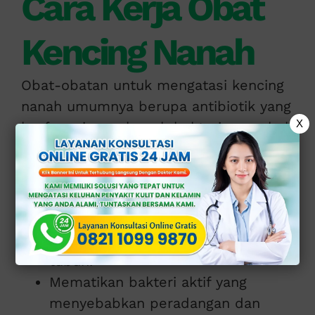
Cara Kerja Obat
Kencing Nanah
Obat-obatan untuk mengatasi kencing
nanah umumnya berupa antibiotik yang
X
berfungsi membunuh bakteri penyebab
infeksi.
Antibiotik ini bekerja dengan cara:
Menghambat pertumbuhan bakteri
agar tidak menyebar lebih luas di
tubuh.
Mematikan bakteri aktif yang
menyebabkan peradangan dan