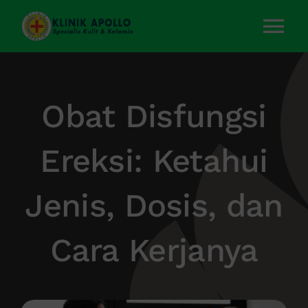
Skip
to
Tog
content
Nav
Home
Obat Disfungsi
Layanan Kami
Ereksi: Ketahui
Tentang Kami
Jenis, Dosis, dan
Artikel
Cara Kerjanya
Kontak Kami