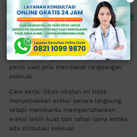
(Phosphodiesterase
Type-5 Inhibitor)
Obat-obatan golongan ini bekerja
dengan meningkatkan aliran darah ke
penis saat pria mendapat rangsangan
seksual.
Cara kerja: Obat-obatan ini tidak
menyebabkan ereksi secara langsung,
tetapi membantu mempertahankan
ereksi lebih kuat dan tahan lama ketika
ada stimulasi seksual.