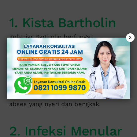
1. Kista Bartholin
Kelenjar Bartholin berfungsi
X
menghasilkan cairan pelumas pada
vagina.
Jika salurannya tersumbat, cairan akan
menumpuk dan membentuk kista.
Jika kista terinfeksi, bisa menimbulkan
abses yang nyeri dan bengkak.
2. Infeksi Menular