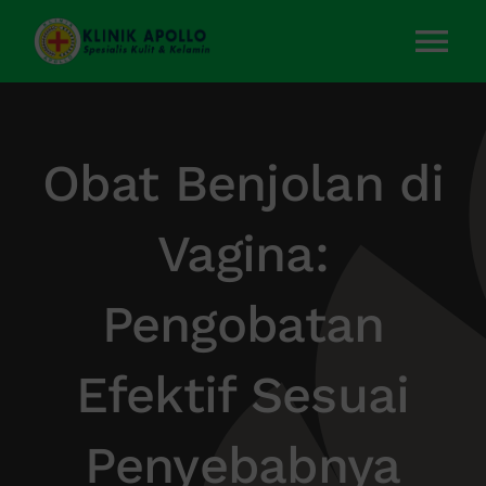
Skip
to
Tog
content
Nav
Home
Obat Benjolan di
Layanan Kami
Vagina:
Tentang Kami
Pengobatan
Artikel
Efektif Sesuai
Kontak Kami
Penyebabnya