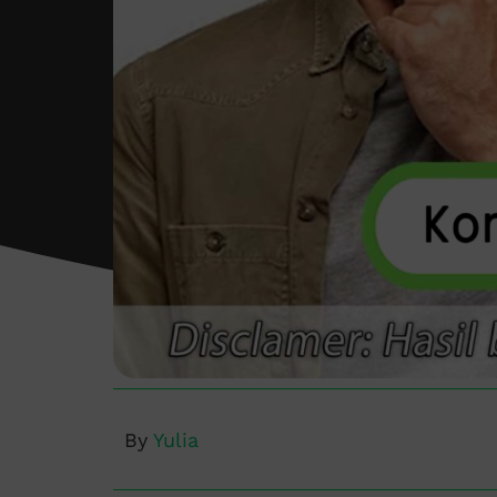
By
Yulia