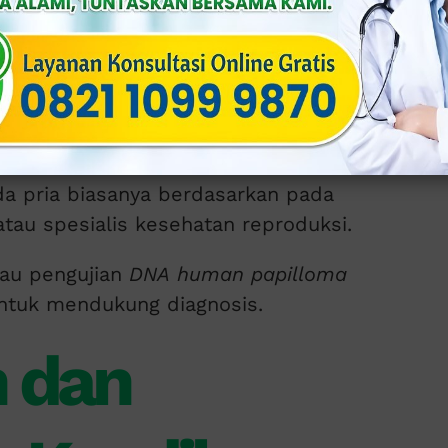
pria umumnya meliputi pertumbuhan
, dan berwarna daging pada area kelamin,
yebabkan gatal atau terbakar.
a pria biasanya berdasarkan pada
atau spesialis kesehatan reproduksi.
atau pengujian
DNA
human papilloma
untuk mendukung diagnosis.
 dan