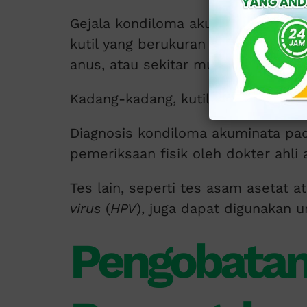
Gejala kondiloma akuminata pada 
kutil yang berukuran kecil, lembut
anus, atau sekitar mulut.
Kadang-kadang, kutil ini dapat men
Diagnosis kondiloma akuminata pad
pemeriksaan fisik oleh dokter ahli 
Tes lain, seperti tes asam asetat 
virus
(
HPV
), juga dapat digunakan 
Pengobatan