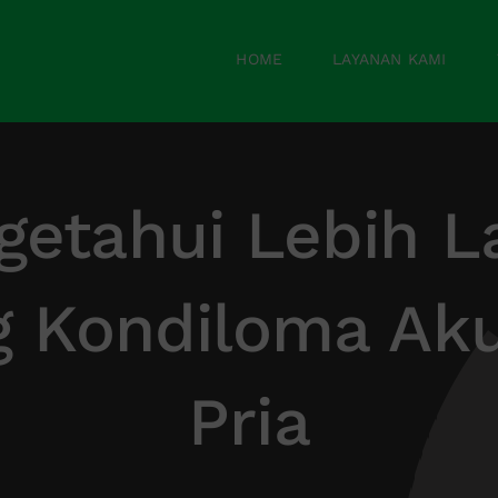
HOME
LAYANAN KAMI
etahui Lebih L
g Kondiloma Ak
Pria