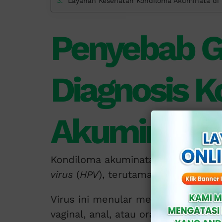
Layanan Kesehatan Kondiloma Akuminata di K
Penyebab G
Diagnosis 
Akuminata
Kondiloma akuminata penyebabnya
virus
(
HPV
), terutama tipe 6 dan 11.
Virus ini menular melalui kontak kul
vaginal, anal, atau oral.