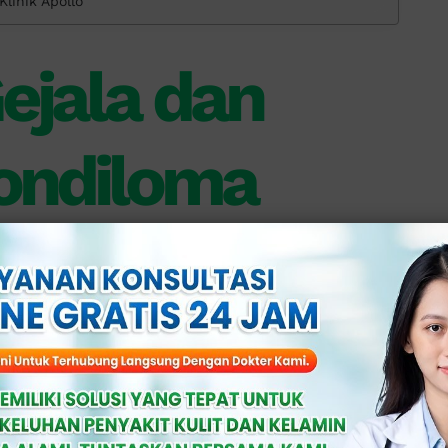
linik Apollo
ejala dan
Kondiloma
 oleh beberapa jenis
human papilloma
it ke kulit selama aktivitas seksual, baik