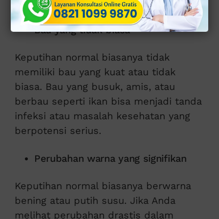
Inilah ciri cirinya:
Bau yang tidak biasa
Keputihan normal biasanya tidak
memiliki bau yang kuat atau tidak
biasa. Bau yang busuk, amis, atau
berbau seperti ikan bisa menjadi tanda
infeksi atau masalah kesehatan yang
berpotensi serius.
Perubahan warna yang signifikan
Keputihan normal biasanya berwarna
bening atau putih susu. Jika Anda
melihat perubahan drastis dalam