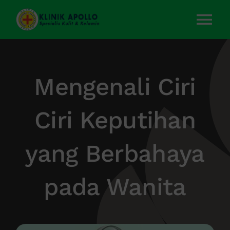
Skip
to
Tog
content
Nav
Home
Mengenali Ciri
Layanan Kami
Ciri Keputihan
Tentang Kami
yang Berbahaya
Artikel
pada Wanita
Kontak Kami