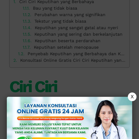
Ciri Ciri Keputihan yang Berbahaya
Bau yang tidak biasa
Perubahan warna yang signifikan
Tekstur yang tidak biasa
Keputihan yang sangat gatal atau nyeri
Keputihan yang sering dan berkelanjutan
Keputihan beserta perdarahan
Keputihan setelah menopause
Penyebab Keputihan yang Berbahaya dan Kapan Harus Berkonsultasi?
Konsultasi Online Gratis Ciri Ciri Keputihan yang Berbahaya di Klinik Apollo
Ciri Ciri
X
Keputihan yang
Berbahaya