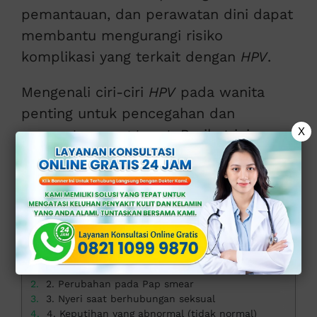
pemantauan, dan perawatan dini dapat
membantu mengurangi risiko
komplikasi yang terkait dengan
HPV
.
Mengenali ciri-ciri
HPV
pada wanita
penting untuk pencegahan dan
X
perawatan yang tepat. Berikut ini
adalah ciri khas yang perlu Anda
waspadai:
>>
KONSULTASI ONLINE GRATIS DI SINI
<<
Daftar isi
1. Kutil kelamin
2. Perubahan pada Pap smear
3. Nyeri saat berhubungan seksual
4. Keputihan yang abnormal (tidak normal)