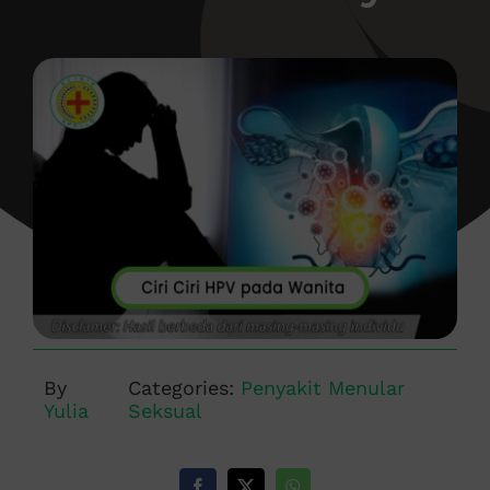
By
Categories:
Penyakit Menular
Yulia
Seksual