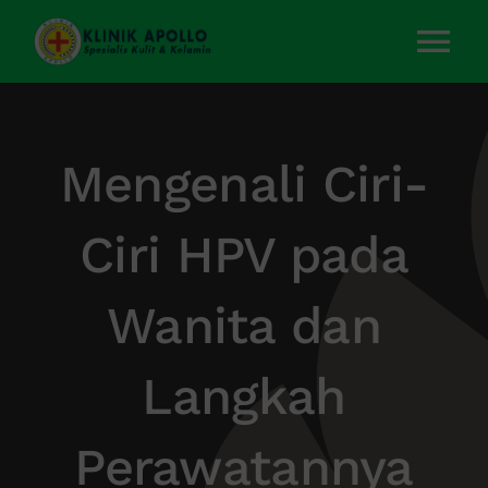
Skip
to
Tog
content
Nav
Home
Mengenali Ciri-
Layanan Kami
Ciri HPV pada
Tentang Kami
Wanita dan
Artikel
Langkah
Kontak Kami
Perawatannya