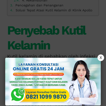
4. Kekambuhan
Pencegahan dan Penanganan
Solusi Tepat Atasi Kutil Kelamin di Klinik Apollo
Penyebab Kutil
Kelamin
Kutil kelamin di sebabkan oleh infeksi
X
Human Papilloma Virus
(
HPV
), terutama
tipe 6 dan 11.
Virus ini menular melalui:
1. Hubungan