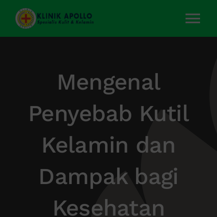
Skip
to
Tog
content
Nav
Home
Mengenal
Layanan Kami
Penyebab Kutil
Tentang Kami
Kelamin dan
Artikel
Dampak bagi
Kontak Kami
Kesehatan