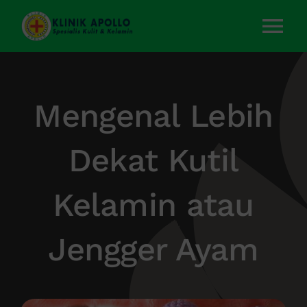
Skip
to
Tog
content
Nav
Home
Mengenal Lebih
Layanan Kami
Dekat Kutil
Tentang Kami
Kelamin atau
Artikel
Jengger Ayam
Kontak Kami