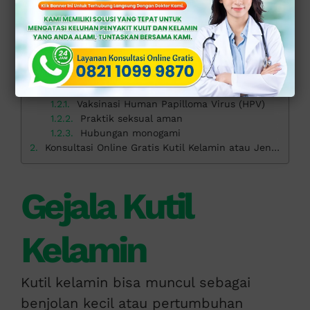
>>
KONSULTASI ONLINE GRATIS DI SINI
<<
Daftar isi
Gejala Kutil Kelamin
Diagnosis dan Pengobatan
Pencegahan Kutil Kelamin
Vaksinasi Human Papilloma Virus (HPV)
Praktik seksual aman
Hubungan monogami
Konsultasi Online Gratis Kutil Kelamin atau Jengger Ayam di Klinik Apollo
Gejala Kutil
Kelamin
Kutil kelamin bisa muncul sebagai
benjolan kecil atau pertumbuhan