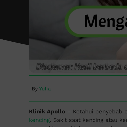
By
Yulia
Klinik Apollo
– Ketahui penyebab d
kencing
. Sakit saat kencing atau k