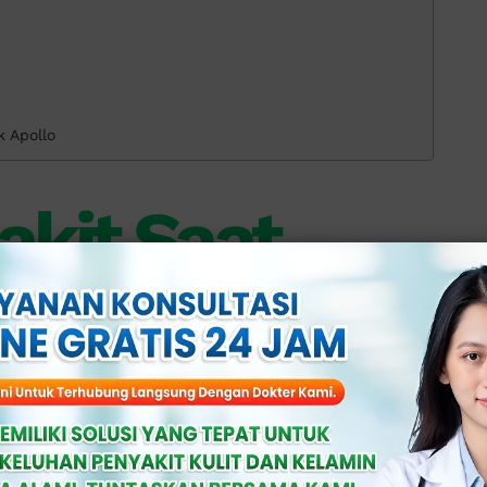
k Apollo
akit Saat
enyebabkan rasa sakit saat kencing, di