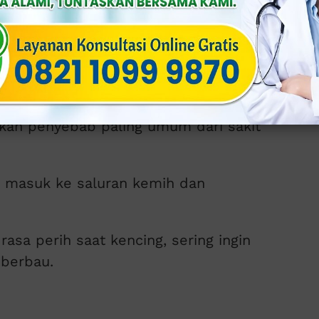
luran Kemih
akan penyebab paling umum dari sakit
eri masuk ke saluran kemih dan
rasa perih saat kencing, sering ingin
 berbau.