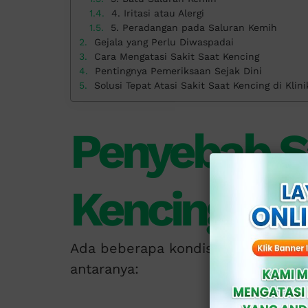
4. Iritasi atau Alergi
5. Peradangan pada Saluran Kemih
Gejala yang Perlu Diwaspadai
Cara Mengatasi Sakit Saat Kencing
Pentingnya Pemeriksaan Sejak Dini
Solusi Tepat Atasi Sakit Saat Kencing di Klini
Penyebab S
Kencing
Ada beberapa kondisi yang dapat m
antaranya: