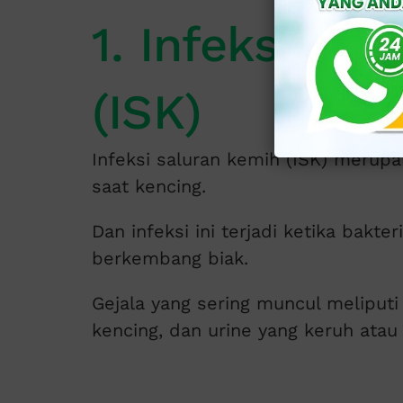
1. Infeksi Sa
(ISK)
Infeksi saluran kemih (ISK) merup
saat kencing.
Dan infeksi ini terjadi ketika bakt
berkembang biak.
Gejala yang sering muncul meliputi 
kencing, dan urine yang keruh atau