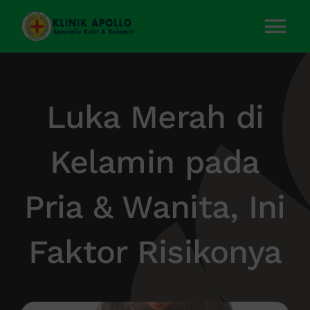
Skip
to
Tog
content
Nav
Home
Luka Merah di
Layanan Kami
Kelamin pada
Tentang Kami
Pria & Wanita, Ini
Artikel
Faktor Risikonya
Kontak Kami