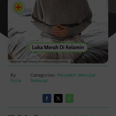
By
Categories:
Penyakit Menular
Yulia
Seksual