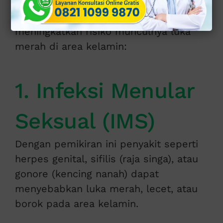
Berikut beberapa faktor yang dapat
meningkatkan risiko munculnya luka
merah di area kelamin:
1. Infeksi Menular
Seksual (IMS)
Dengan pemikiran ini penyakit seperti
herpes genital, sifilis (raja singa), atau
gonore (kencing nanah) dapat
menyebabkan luka merah, lecet, atau
borok pada area kelamin.