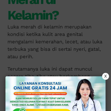
Kelamin?
Luka merah di kelamin merupakan
kondisi ketika kulit area genital
mengalami kemerahan, lecet, atau luka
terbuka yang bisa di sertai nyeri, gatal,
atau perih.
Terutamanya luka ini dapat muncul
secara tiba-tiba atau berkembang
X
secara bertahap akibat berbagai faktor
risiko.
Faktor Risiko