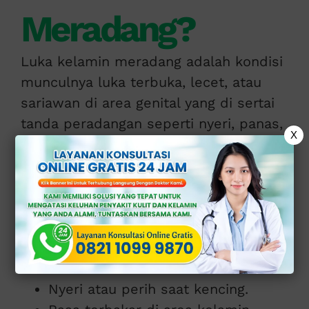
Meradang?
Luka kelamin meradang adalah kondisi
munculnya luka terbuka, lecet, atau
sariawan di area genital yang di sertai
tanda peradangan seperti nyeri, panas,
X
kemerahan, bengkak, atau keluar cairan
tidak normal (abnormal).
Kondisi ini bisa di alami baik oleh pria
maupun wanita.
Gejalanya bisa meliputi:
Nyeri atau perih saat kencing.