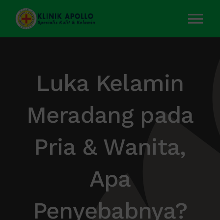
Skip
to
Tog
content
Nav
Home
Luka Kelamin
Layanan Kami
Meradang pada
Tentang Kami
Pria & Wanita,
Artikel
Apa
Kontak Kami
Penyebabnya?