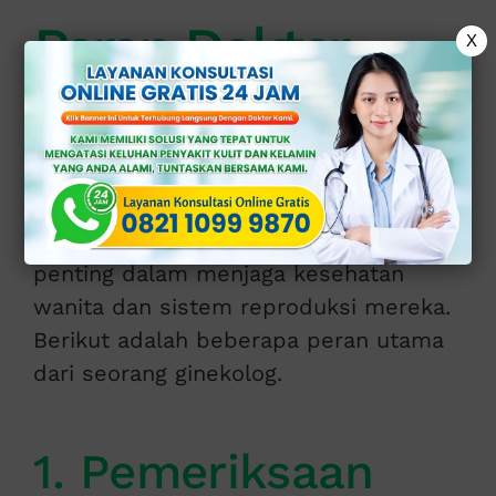
Peran Dokter
X
Spesialis
Ginekologi
Spesialis ginekologi memainkan peran
penting dalam menjaga kesehatan
wanita dan sistem reproduksi mereka.
Berikut adalah beberapa peran utama
dari seorang ginekolog.
1. Pemeriksaan