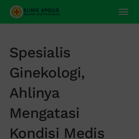
Skip
to
Tog
content
Nav
Home
Spesialis
Layanan Kami
Ginekologi,
Tentang Kami
Ahlinya
Artikel
Mengatasi
Kontak Kami
Kondisi Medis