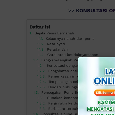
>>
KONSULTASI ON
Daftar isi
Gejala Penis Bernanah
Keluarnya nanah dari penis
Rasa nyeri
Peradangan
Gatal atau ketidaknyamanan
Langkah-Langkah Pengobatan
Konsultasi dengan dokter ahli
Pengobatan antibiotik
Pemeriksaan infeksi menular seksual 
Tes pasangan seksual
Hindari hubungan seksual
Pencegahan Penis Bernanah
Gunakan kondom (pengaman atau pel
Pergi rutin ke dokter ahli
Berbicara terbuka
Konsultasi Online Gratis Penis Bernanah d