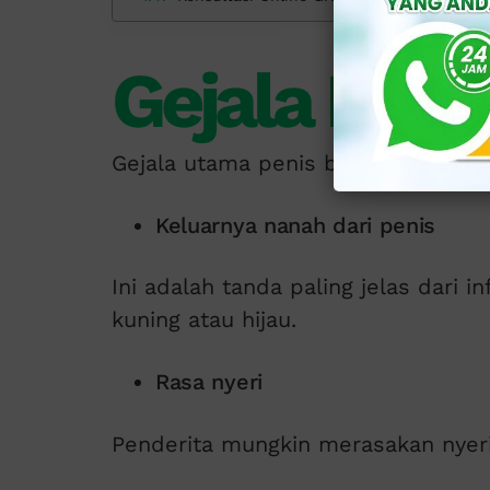
Gejala Peni
Gejala utama penis bernanah adala
Keluarnya nanah dari penis
Ini adalah tanda paling jelas dari 
kuning atau hijau.
Rasa nyeri
Penderita mungkin merasakan nyeri 