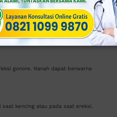
s Bernanah
h:
infeksi gonore. Nanah dapat berwarna
saat kencing atau pada saat ereksi.