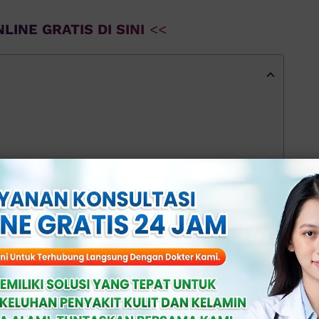
LINE GRATIS DI SINI
<<
(IMS) lainnya
indung)
i Klinik Apollo