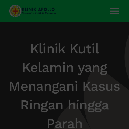
Skip
to
Tog
content
Nav
Home
Klinik Kutil
Layanan Kami
Kelamin yang
Tentang Kami
Menangani Kasus
Artikel
Ringan hingga
Kontak Kami
Parah