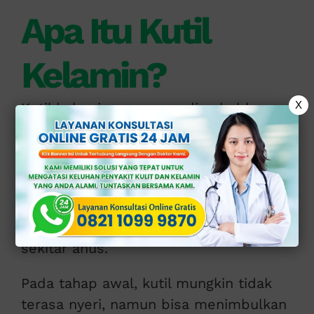
Apa Itu Kutil
Kelamin?
X
Kutil kelamin umumnya di sebabkan
oleh infeksi
Human Papilloma Virus
(
HPV
).
Bentuknya bisa kecil seperti bintik,
berkelompok menyerupai kembang kol,
dan muncul di area genital maupun
sekitar anus.
Pada tahap awal, kutil mungkin tidak
terasa nyeri, namun bisa menimbulkan