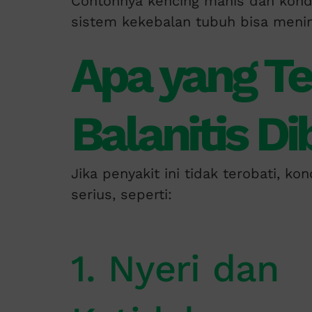
Contohnya kencing manis dan kond
sistem kekebalan tubuh bisa mening
Apa yang Te
Balanitis Di
Jika penyakit ini tidak terobati, k
serius, seperti:
1. Nyeri dan