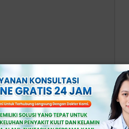
an yang Kurang
ada area genital bisa menyebabkan
memicu iritasi dan infeksi.