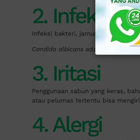
2. Infeksi
Infeksi bakteri, jamur, atau virus 
Candida albicans
adalah jamur yang
3. Iritasi
Penggunaan sabun yang keras, bah
atau pelumas tertentu bisa mengirit
4. Alergi