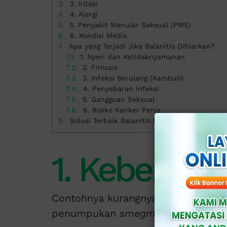
3. Iritasi
4. Alergi
5. Penyakit Menular Seksual (PMS)
6. Kondisi Medis
Apa yang Terjadi Jika Balanitis Dibiarkan?
1. Nyeri dan Ketidaknyamanan
2. Fimosis
3. Infeksi Berulang (Kambuh)
4. Penyebaran Infeksi
5. Gangguan Seksual
6. Risiko Kanker Penis
Solusi Terbaik Balanitis Pria di Klinik Apollo
1. Kebersih
Contohnya kurangnya kebersihan p
penumpukan
smegma
, yang dapat 