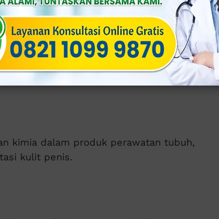
bisa menyebabkan balanitis.
 sering menyebabkan balanitis.
an kimia dalam produk perawatan tubuh,
asi kulit penis.