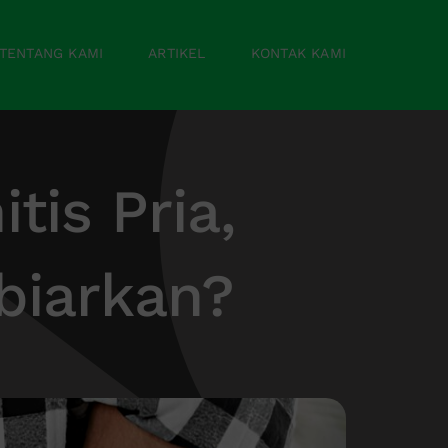
TENTANG KAMI
ARTIKEL
KONTAK KAMI
tis Pria,
ibiarkan?