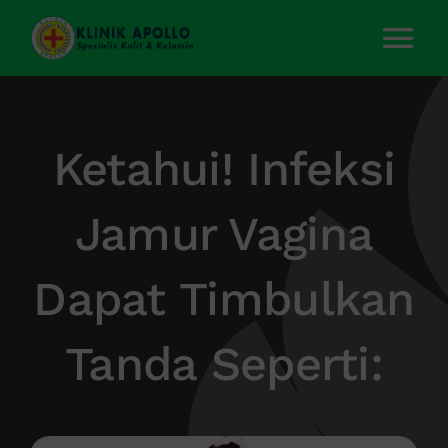
Skip
to
Tog
content
Nav
Home
Ketahui! Infeksi
Layanan Kami
Jamur Vagina
Tentang Kami
Dapat Timbulkan
Artikel
Tanda Seperti:
Kontak Kami