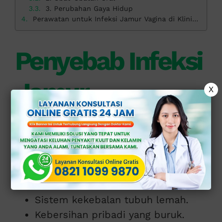
3. Perubahan Gaya Hidup
Perawatan untuk Infeksi Jamur Vagina di Klinik Apollo
Penyebab Infeksi
Jamur
X
Inilah faktor yang dapat memicu
pertumbuhan berlebihan jamur
Candida
meliputi:
Penggunaan pengobatan antibiotik.
Perubahan hormon.
Sistem kekebalan tubuh lemah.
Kebersihan pribadi yang buruk.