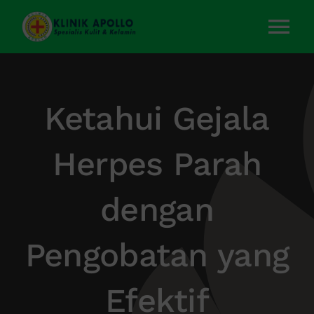
Skip
to
Tog
content
Nav
Home
Ketahui Gejala
Layanan Kami
Herpes Parah
Tentang Kami
dengan
Artikel
Pengobatan yang
Kontak Kami
Efektif