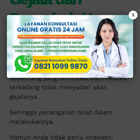
Penyebab Herpes
X
Parah
Adapun gejala herpes yang terkadang
salah arti oleh setiap penderitanya.
Seseorang yang terinfeksi oleh herpes
terkadang tidak menyadari akan
gejalanya.
Sehingga penanganan telat dalam
melakukannya.
Namun Anda tidak perlu khawatir,