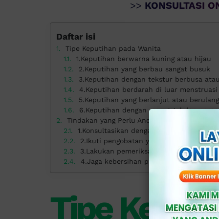
>>
KONSULTASI ON
Daftar isi
Tipe Keputihan pada Wanita
1.Keputihan berwarna kuning atau hijau
2.Keputihan yang berbau sangat busuk
3.Keputihan dengan tekstur berbusa ata
4.Keputihan berdarah di luar menstruasi
5.Keputihan yang berlanjut atau berulan
6.Keputihan dengan rasa gatal dan peras
Tindakan yang Perlu Anda Lakukan di Klinik 
1.Konsultasikan dengan dokter ahli gineko
2.Ikuti pengobatan yang direkomendasik
3.Lakukan pemeriksaan rutin
4.Jaga kebersihan pribadi
Tipe Keputi