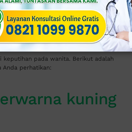
n lebih lanjut dengan dokter ahli
i keputihan pada wanita. Berikut adalah
u Anda perhatikan:
berwarna kuning