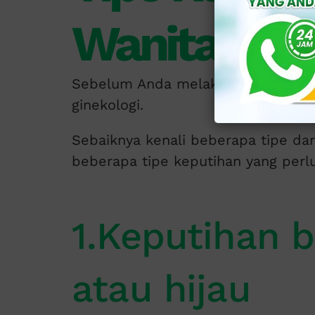
Wanita
Sebelum Anda melakukan pengobata
ginekologi.
Sebaiknya kenali beberapa tipe dar
beberapa tipe keputihan yang perl
1.Keputihan 
atau hijau