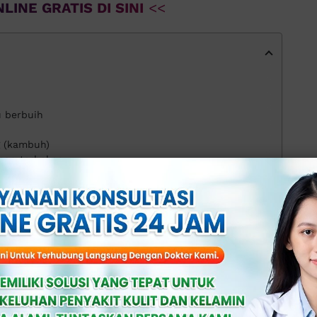
LINE GRATIS DI SINI
<<
u berbuih
g (kambuh)
aan terbakar
Apollo
logi
an
han pada