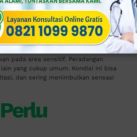
bab.
 lain seperti keluarnya cairan tidak
si atau cedera pada area penis juga
an sabun yang terlalu keras, aktivitas
kan pada area sensitif. Peradangan
 lain yang cukup umum. Kondisi ini bisa
itasi, dan sering menimbulkan sensasi
 Perlu