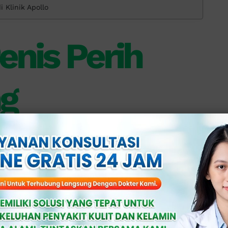
i Klinik Apollo
nis Perih
ng
abkan oleh berbagai faktor, mulai dari
an penanganan medis. Salah 1 penyebab
luran kemih (ISK).
 masuk ke saluran kemih dan menyebabkan
asa nyeri atau perih saat kencing.
 (IMS) seperti gonore (kencing nanah) dan