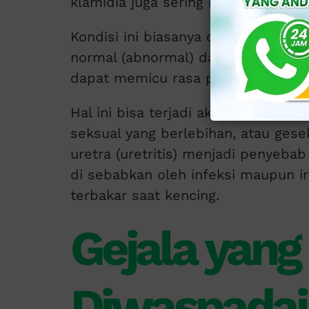
klamidia juga sering menjadi penye
Kondisi ini biasanya di sertai gejala
normal (abnormal) dari penis. Irita
dapat memicu rasa perih.
Hal ini bisa terjadi akibat pengguna
seksual yang berlebihan, atau gese
uretra (uretritis) menjadi penyebab
di sebabkan oleh infeksi maupun ir
terbakar saat kencing.
Gejala yang
Diwaspadai