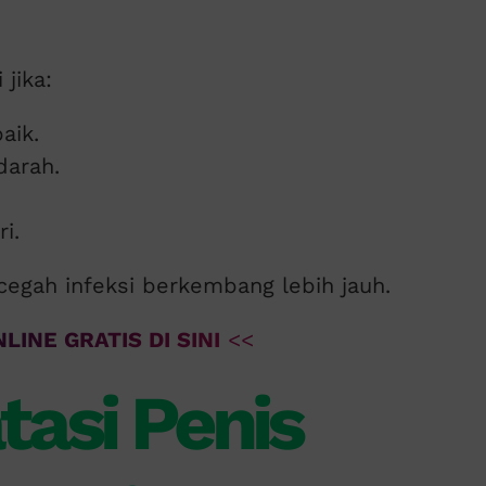
jika:
aik.
darah.
i.
egah infeksi berkembang lebih jauh.
LINE GRATIS DI SINI
<<
asi Penis