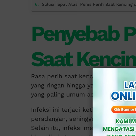
Solusi Tepat Atasi Penis Perih Saat Kencing d
Penyebab Pe
Saat Kenci
Rasa perih saat kencing bisa di seb
yang ringan hingga yang memerluk
yang paling umum adalah infeksi sa
Infeksi ini terjadi ketika bakteri
peradangan, sehingga menimbulkan r
Selain itu, infeksi menular seksual