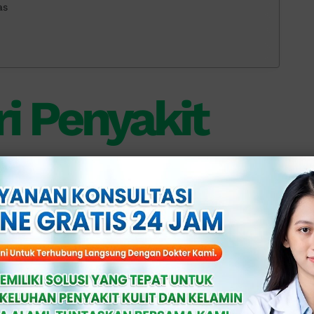
as
iri Penyakit
pada Pria
nyakit raja singa pada pria yang perlu