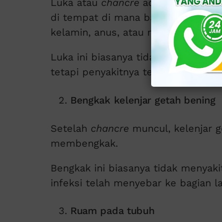
Luka atau
chancre
adalah tanda awa
di tempat di mana bakteri masuk k
kelamin, anus, atau mulut.
Luka ini biasanya tidak terasa saki
tetapi penyakitnya tetap ada di da
Bengkak kelenjar getah bening
Setelah
chancre
muncul, kelenjar g
membengkak.
Bengkak ini biasanya tidak menyaki
infeksi telah menyebar ke bagian la
Ruam pada tubuh