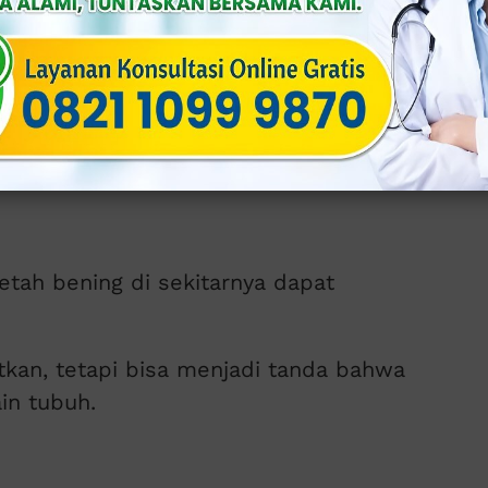
l penyakit raja singa. Biasanya muncul
e dalam tubuh, seperti pada alat
t dan bisa hilang dengan sendirinya,
lam tubuh.
etah bening di sekitarnya dapat
tkan, tetapi bisa menjadi tanda bahwa
in tubuh.