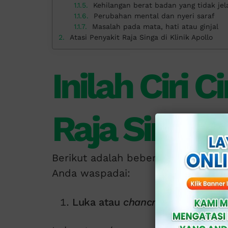
Kehilangan berat badan yang tidak jel
Perubahan mental dan nyeri saraf
Masalah pada mata, hati atau ginjal
Atasi Penyakit Raja Singa di Klinik Apollo
Inilah Ciri C
Raja Singa 
Berikut adalah beberapa ciri ciri pe
Anda waspadai:
Luka atau
chancre