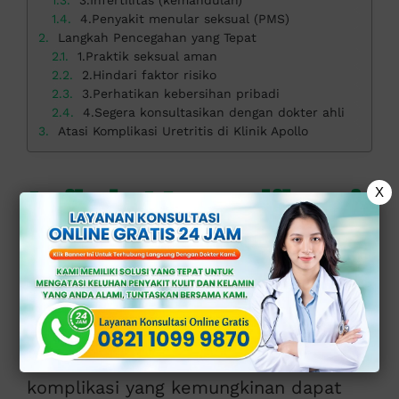
3.Infertilitas (kemandulan)
4.Penyakit menular seksual (PMS)
Langkah Pencegahan yang Tepat
1.Praktik seksual aman
2.Hindari faktor risiko
3.Perhatikan kebersihan pribadi
4.Segera konsultasikan dengan dokter ahli
Atasi Komplikasi Uretritis di Klinik Apollo
Inilah Komplikasi
X
Uretritis yang
Mungkin Terjadi
Ketahui dengan pasti perihal
komplikasi yang kemungkinan dapat