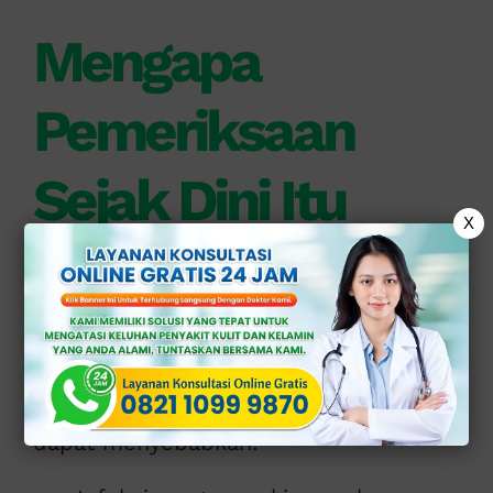
Mengapa
Pemeriksaan
Sejak Dini Itu
X
Penting?
Banyak masalah kesehatan pada organ
intim berkembang tanpa di sadari.
Jika tidak segera di tangani, kondisi ini
dapat menyebabkan: