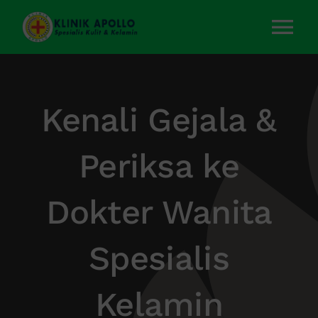
Skip
to
Tog
content
Nav
Home
Kenali Gejala &
Layanan Kami
Periksa ke
Tentang Kami
Dokter Wanita
Artikel
Spesialis
Kontak Kami
Kelamin