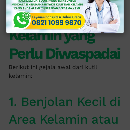
Gejala Awal Kutil
Kelamin yang
Perlu Diwaspadai
Berikut ini gejala awal dari kutil
kelamin:
1. Benjolan Kecil di
Area Kelamin atau