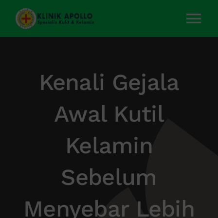
Skip
to
Tog
content
Nav
Home
Kenali Gejala
Layanan Kami
Awal Kutil
Tentang Kami
Kelamin
Artikel
Sebelum
Kontak Kami
Menyebar Lebih