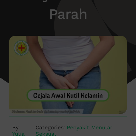
Parah
By
Categories:
Penyakit Menular
Yulia
Seksual