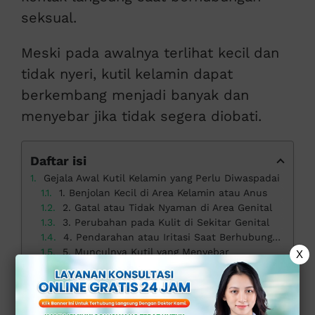
seksual.
Meski pada awalnya terlihat kecil dan
tidak nyeri, kutil kelamin dapat
berkembang menjadi banyak dan
menyebar jika tidak segera diobati.
Daftar isi
Gejala Awal Kutil Kelamin yang Perlu Diwaspadai
1. Benjolan Kecil di Area Kelamin atau Anus
2. Gatal atau Tidak Nyaman di Area Genital
3. Perubahan pada Kulit di Sekitar Genital
4. Pendarahan atau Iritasi Saat Berhubungan Seksual
5. Munculnya Kutil yang Menyebar
X
Mengapa Harus Segera Diobati?
Pengobatan Kutil Kelamin di Klinik Apollo Jakarta
Solusi Tepat Atasi Gejala Awal Kutil Kelamin di Klinik Apollo