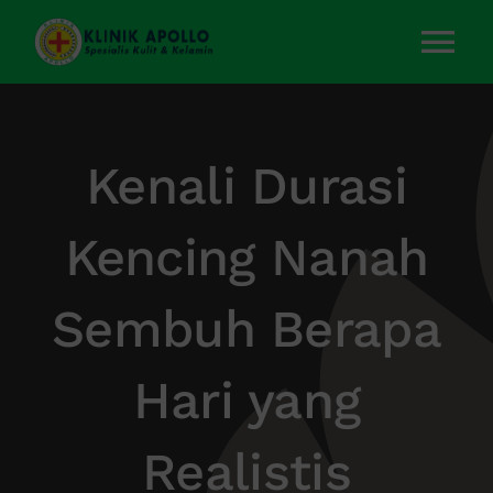
Skip
to
Tog
content
Nav
Home
Kenali Durasi
Layanan Kami
Kencing Nanah
Tentang Kami
Sembuh Berapa
Artikel
Hari yang
Kontak Kami
Realistis