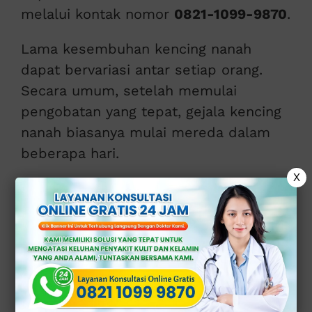
melalui kontak nomor
0821-1099-9870
.
Lama kesembuhan kencing nanah
dapat bervariasi antar setiap orang.
Secara umum, setelah memulai
pengobatan yang tepat, gejala kencing
nanah biasanya mulai mereda dalam
beberapa hari.
X
Namun, penting untuk mencatat bahwa
kesembuhan sepenuhnya memerlukan
waktu yang lebih lama, dan dokter ahli
mungkin merekomendasikan terus
melakukan pengobatan antibiotik
hingga dosis selesai.