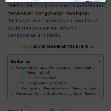
Dokter ahli tidak menyarankan berhenti
melakukan pengobatan meskipun
gejalanya telah mereda, namun harus
tetap menyelesaikan seluruh
pengobatan antibiotik.
>>
KONSULTASI ONLINE GRATIS DI SINI
<<
Daftar isi
Faktor-faktor yang Mempengaruhi Kesembuhan
Tahap infeksi
Kekebalan tubuh
Pengobatan yang tepat
Pencegahan Penyebaran dan Berkonsultasi dengan Dokter Ahli
Konsultasi Online Gratis Kencing Nanah Sembuh di Klinik Apollo