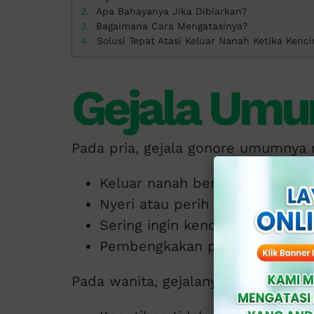
Apa Bahayanya Jika Dibiarkan?
Bagaimana Cara Mengatasinya?
Solusi Tepat Atasi Keluar Nanah Ketika Kencin
Gejala Umu
Pada pria, gejala gonore umumnya 
Keluar nanah berwarna kuning k
Nyeri atau perih saat kencing.
Sering ingin kencing.
Pembengkakan pada testis.
Pada wanita, gejalanya bisa lebih s