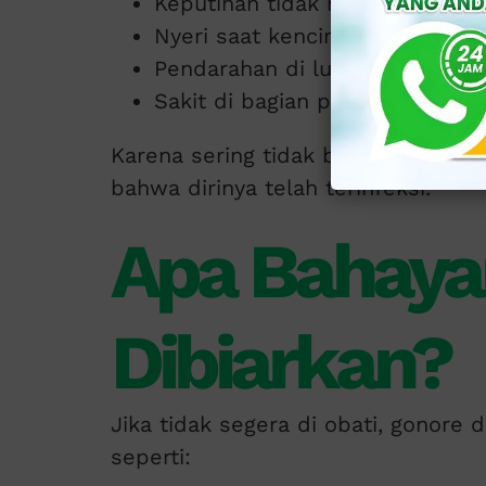
Keputihan tidak normal (abnor
Nyeri saat kencing atau berhub
Pendarahan di luar jadwal haid.
Sakit di bagian perut bawah.
Karena sering tidak bergejala pada
bahwa dirinya telah terinfeksi.
Apa Bahaya
Dibiarkan?
Jika tidak segera di obati, gonore
seperti: