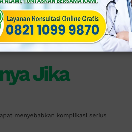
mal) dan berbau.
ungan intim.
 wanita, banyak yang tidak menyadari
nya Jika
 dapat menyebabkan komplikasi serius