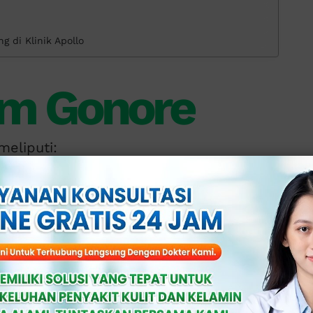
g di Klinik Apollo
m Gonore
meliputi:
ehijauan dari ujung penis.
amar, seperti: