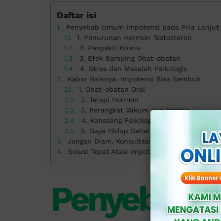
Daftar isi
Penyebab Umum Impotensi pada Pria Lanjut 
1. Penurunan Hormon Testosteron
2. Penyakit Kronis
3. Efek Samping Obat-obatan
4. Stres dan Masalah Psikologis
Kabar Baiknya: Impotensi Bisa Sembuh
1. Obat-obatan Oral
2. Terapi Hormon
3. Perangkat Vakum dan Implan
4. Konseling Psikologis
5. Gaya Hidup Sehat
Jangan Diam, Konsultasikan!
Solusi Tepat Atasi Impotensi Pria Lanjut di Kl
Penyebab