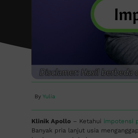
By
Yulia
Klinik Apollo
– Ketahui
impotensi p
Banyak pria lanjut usia menganggap