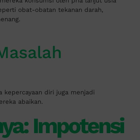
mereka konsumsi oleh pria lanjut usia
eperti obat-obatan tekanan darah,
nenang.
 Masalah
 kepercayaan diri juga menjadi
ereka abaikan.
ya: Impotensi