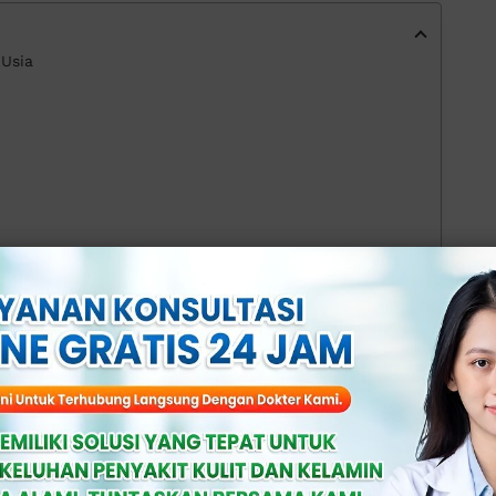
Usia
inik Apollo
 Umum