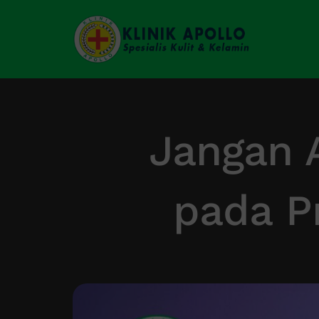
Skip
to
content
Jangan 
pada P