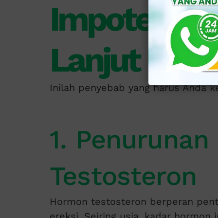
Impotensi p
Lanjut Usia
Inilah penyebab yang harus Anda ke
1. Penuruna
Testosteron
Hormon testosteron berperan pent
ereksi. Seiring usia, kadar hormon 