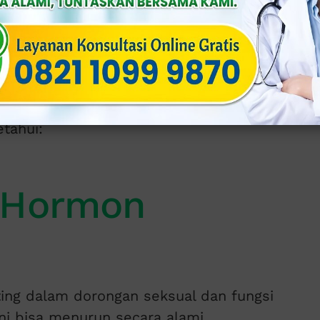
ada Pria
tahui:
n Hormon
ing dalam dorongan seksual dan fungsi
ini bisa menurun secara alami.