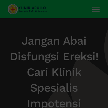
Skip
to
Tog
content
Nav
Home
Jangan Abai
Layanan Kami
Disfungsi Ereksi!
Tentang Kami
Cari Klinik
Artikel
Spesialis
Kontak Kami
Impotensi