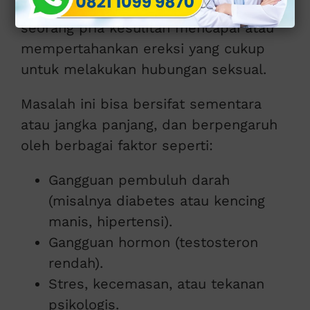
Disfungsi ereksi adalah kondisi ketika
seorang pria kesulitan mencapai atau
mempertahankan ereksi yang cukup
untuk melakukan hubungan seksual.
Masalah ini bisa bersifat sementara
atau jangka panjang, dan berpengaruh
oleh berbagai faktor seperti:
Gangguan pembuluh darah
(misalnya diabetes atau kencing
manis, hipertensi).
Gangguan hormon (testosteron
rendah).
Stres, kecemasan, atau tekanan
psikologis.