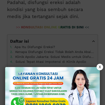
Padahal, disfungsi ereksi adalah
kondisi yang bisa sembuh secara
medis jika tertangani sejak dini.
>>
KONSULTASI ONLINE GRATIS DI SINI
<<
Daftar isi
Apa Itu Disfungsi Ereksi?
Kenapa Disfungsi Ereksi Tidak Boleh Anda Abaikan?
Klinik Apollo Jakarta: Solusi Medis untuk Disfungsi Ereksi
Solusi Tepat Atasi Impotensi di Klinik Apollo
X
Apa Itu Disfungsi
Ereksi?