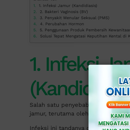
1. Infeksi Jamur (Kandidiasis)
2. Bakteri Vaginosis (BV)
3. Penyakit Menular Seksual (PMS)
4. Perubahan Hormon
5. Penggunaan Produk Pembersih Kewanitaa
Solusi Tepat Mengatasi Keputihan Kental di K
1. Infeksi J
(Kandidiasis
Salah satu penyebab utama keputih
jamur, terutama oleh jamur
Candida
Infeksi ini tandanya dengan keputi