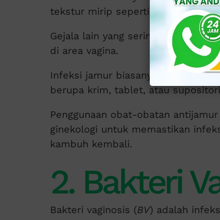
tekstur mirip seperti susu kental.
Gejala lain yang sering menyertai ad
di area vagina.
Infeksi jamur biasanya teratasi de
berupa krim, tablet, atau suposito
Penggunaan obat-obatan antijamur 
ginekologi untuk memastikan infek
kambuh kembali.
2. Bakteri Va
Bakteri vaginosis (
BV
) adalah infek