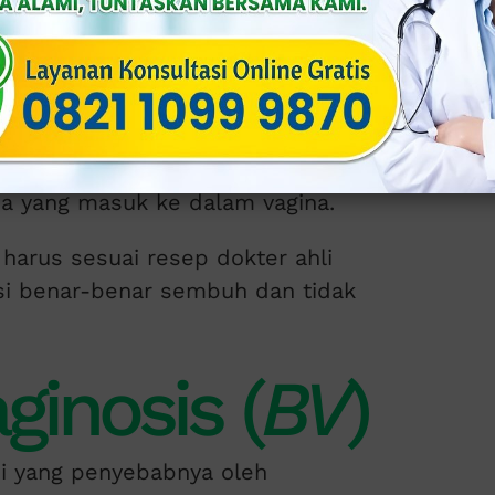
alah gatal, sensasi terbakar, dan iritasi
ngan obat-obatan antijamur yang bisa
ria yang masuk ke dalam vagina.
harus sesuai resep dokter ahli
si benar-benar sembuh dan tidak
ginosis (
BV
)
si yang penyebabnya oleh