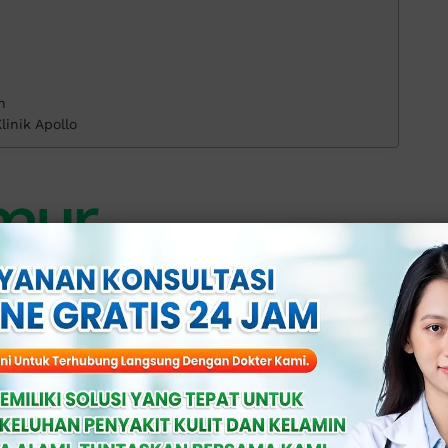
n
linik Apollo
amur
)
an kental pada wanita adalah infeksi
 albicans
.
han kental yang berwarna putih dan