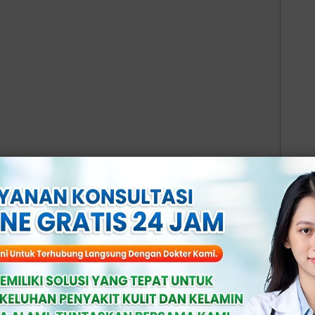
ual
an Sifilis