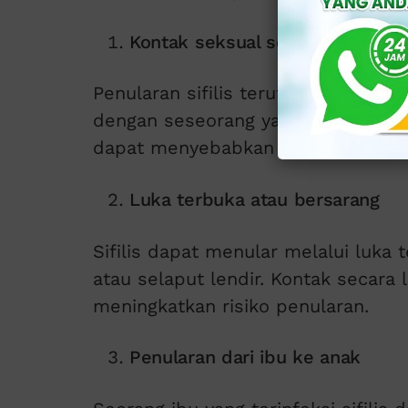
Kontak seksual secara langsung
Penularan sifilis terutama terjadi 
dengan seseorang yang terinfeksi. 
dapat menyebabkan penularan.
Luka terbuka atau bersarang
Sifilis dapat menular melalui luka t
atau selaput lendir. Kontak secara 
meningkatkan risiko penularan.
Penularan dari ibu ke anak