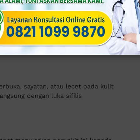
melalui kontak seksual secara langsung
Hubungan seks vaginal, anal, atau oral
erbuka, sayatan, atau lecet pada kulit
langsung dengan luka sifilis