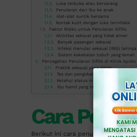
Luka terbuka atau bersarang
Penularan dari ibu ke anak
Alat-alat suntik bersama
Kontak kulit dengan luka terinfeksi
Faktor Risiko untuk Penularan Sifilis
Aktivitas seksual yang tidak aman
Banyak pasangan seksual
Infeksi menular seksual (IMS) lainnya
Sistem kekebalan tubuh yang lemah
Pencegahan Penularan Sifilis di Klinik Apollo
Praktik seksual yang aman
Tes dan pengobatan rutin
Ketahui status infeksi pasangan seks
Ibu hamil yang melakukan tes
Cara Penular
Berikut ini cara penularannya: