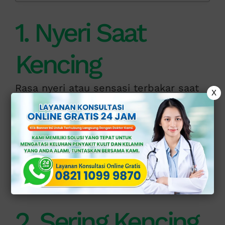
1. Nyeri Saat
Kencing
Rasa nyeri atau sensasi terbakar saat
X
kencing adalah tanda umum infeksi
atau iritasi pada kandung kemih.
Jika rasa sakit semakin parah dan
berlanjut dalam waktu lama, bisa jadi
ini menandakan infeksi saluran kemih
(ISK) yang sudah menyebar.
2. Sering Kencing,