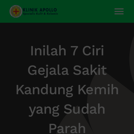
Skip
to
Tog
content
Nav
Home
Inilah 7 Ciri
Layanan Kami
Gejala Sakit
Tentang Kami
Kandung Kemih
Artikel
yang Sudah
Kontak Kami
Parah