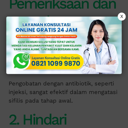
Pemeriksaan dan
Pengobatan
X
Jika Anda mengalami gejala sifilis
seperti luka tanpa rasa sakit di area
genital, ruam pada tubuh, atau gejala
lainnya, segera periksakan diri ke
dokter ahli.
Pengobatan dengan antibiotik, seperti
injeksi, sangat efektif dalam mengatasi
sifilis pada tahap awal.
2. Hindari