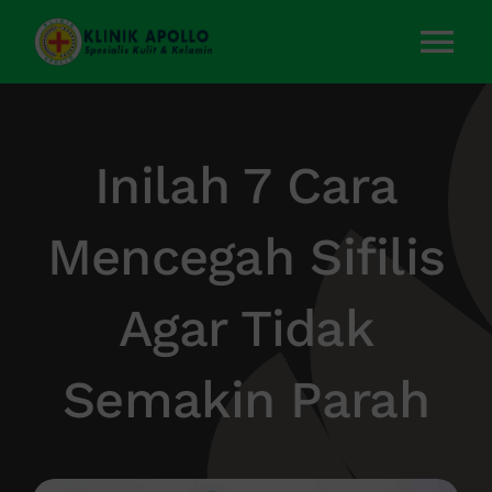
Skip
to
Tog
content
Nav
Home
Inilah 7 Cara
Layanan Kami
Mencegah Sifilis
Tentang Kami
Agar Tidak
Artikel
Semakin Parah
Kontak Kami