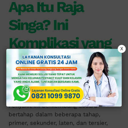
Apa Itu Raja
Singa? Ini
Komplikasi yang
X
Berakibat Fatal
Raja singa adalah infeksi menular
seksual (IMS) yang penyebabnya oleh
bakteri
Treponema pallidum
.
Penyakit ini berkembang secara
bertahap dalam beberapa tahap,
primer, sekunder, laten, dan tersier,