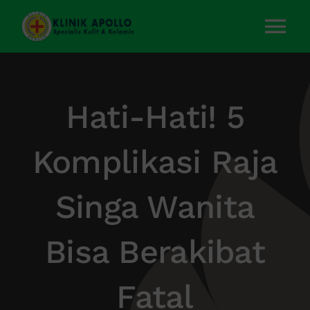
Skip
to
Tog
content
Nav
Home
Hati-Hati! 5
Layanan Kami
Komplikasi Raja
Tentang Kami
Singa Wanita
Artikel
Bisa Berakibat
Kontak Kami
Fatal