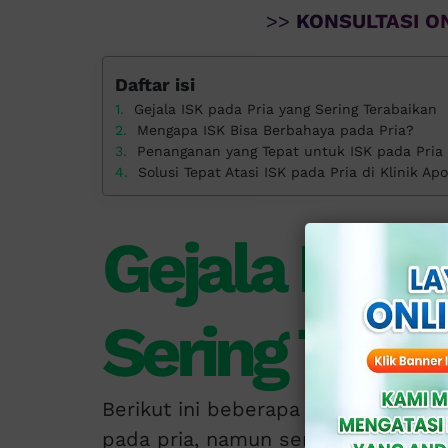
>>
KONSULTASI ON
Daftar isi
Gejala ISK pada Pria yang Sering Terabaikan
Mengapa ISK Bisa Berbahaya pada Pria?
Penanganan yang Tepat untuk ISK pada Pria
Solusi Tepat Atasi ISK pada Pria di Klinik Apo
Gejala ISK 
Sering Tera
Berikut ini beberapa gejala ISK (in
pada pria, namun sering di anggap 