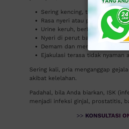
Sering kencing, terutama di ma
Rasa nyeri atau panas saat ken
Urine keruh, berbau menyenga
Nyeri di perut bagian bawah, 
Demam dan menggigil jika infek
Ejakulasi terasa tidak nyaman a
Sering kali, pria menganggap gejala
akibat kelelahan.
Padahal, bila Anda biarkan, ISK (i
menjadi infeksi ginjal, prostatitis, 
>>
KONSULTASI ON