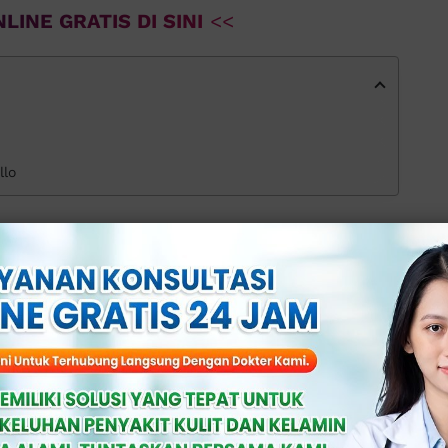
LINE GRATIS DI SINI
<<
llo
pada Pria yang
baikan
feksi saluran kemih) yang umum terjadi
sepele: