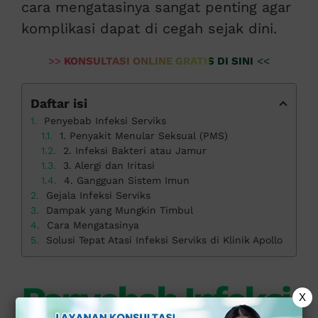
cara mengatasinya sangat penting agar
komplikasi dapat di cegah sejak dini.
>>
KONSULTASI ONLINE GRATIS DI SINI
<<
Daftar isi
Penyebab Infeksi Serviks
1. Penyakit Menular Seksual (PMS)
2. Infeksi Bakteri atau Jamur
3. Alergi dan Iritasi
4. Gangguan Sistem Imun
Gejala Infeksi Serviks
Dampak yang Mungkin Timbul
Cara Mengatasinya
Solusi Tepat Atasi Infeksi Serviks di Klinik Apollo
Penyebab Infeksi
X