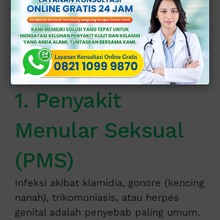
Serviks
Beberapa faktor utama yang dapat
memicu infeksi serviks antara lain:
1. Penyakit
Menular Seksual
(PMS)
Infeksi akibat klamidia, gonore (kencing
nanah), trikomoniasis, atau herpes
genital adalah penyebab paling umum.