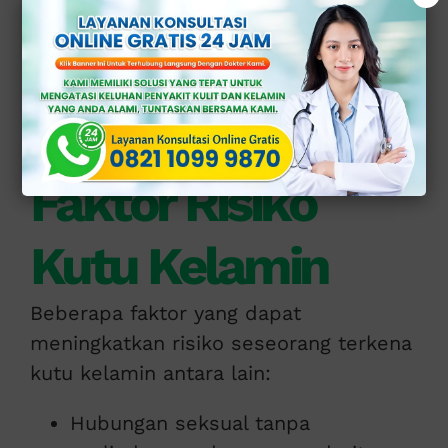
namun juga bisa lewat pakaian,
handuk, atau sprei yang
terkontaminasi.
Penyebab dan
Faktor Risiko
Kutu Kelamin
Beberapa faktor yang dapat
meningkatkan risiko seseorang terkena
kutu kelamin antara lain:
Hubungan seksual tanpa