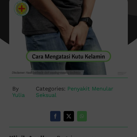
By
Categories:
Penyakit Menular
Yulia
Seksual