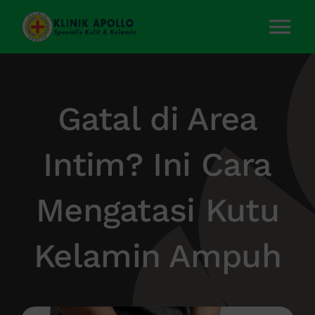
Skip
to
Tog
content
Nav
Home
Gatal di Area
Layanan Kami
Intim? Ini Cara
Tentang Kami
Mengatasi Kutu
Artikel
Kelamin Ampuh
Kontak Kami