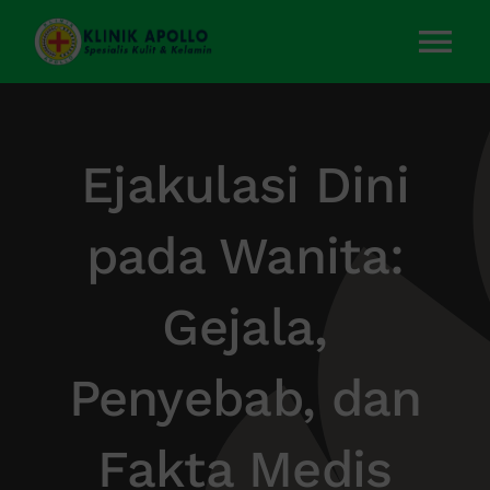
Skip
to
Tog
content
Nav
Home
Ejakulasi Dini
Layanan Kami
pada Wanita:
Tentang Kami
Gejala,
Artikel
Penyebab, dan
Kontak Kami
Fakta Medis