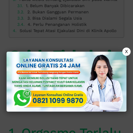
1. Belum Banyak Dibicarakan
2. Bukan Gangguan Permanen
3. Bisa Dialami Segala Usia
4. Perlu Penanganan Holistik
Solusi Tepat Atasi Ejakulasi Dini di Klinik Apollo
Gejala Ejakulasi
X
Dini pada Wanita
Ejakulasi dini pada wanita bisa di
kenali melalui beberapa tanda, antara
lain:
1. Orgasme Terlalu