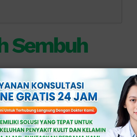
ah Sembuh
h, beberapa penderita dapat
 bila penanganan terlambat atau tidak