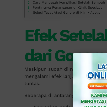
Cara Mencegah Komplikasi Setelah Sembuh
Pentingnya Penanganan di Klinik Spesialis
Solusi Tepat Atasi Gonore di Klinik Apollo
Efek Setel
dari Gonore
Meskipun sudah di nyatakan sembu
mengalami efek lanjutan, terutama
tuntas.
Beberapa di antaranya adalah: