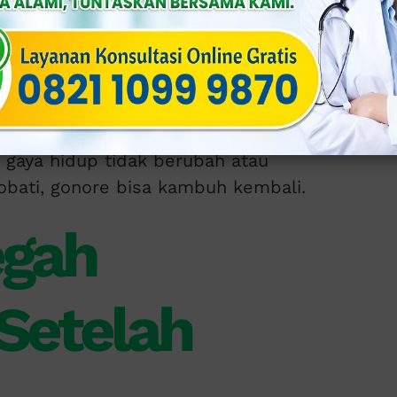
si: Infeksi yang pernah parah dapat
da saluran reproduksi.
n): Pada pria maupun wanita, gonore yang
ksi bisa menurunkan kesuburan.
nita, sisa peradangan dapat menimbulkan
an.
a gaya hidup tidak berubah atau
 obati, gonore bisa kambuh kembali.
egah
Setelah