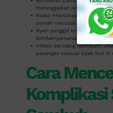
Kerusakan pada organ reproduk
meninggalkan jaringan parut pa
Risiko infertilitas (kemandula
pernah merusak organ reprodu
Nyeri panggul kronis: Pada wa
ketidaknyamanan berkepanjang
Infeksi berulang (kambuh): Jik
pasangan seksual tidak ikut di
Cara Menc
Komplikasi 