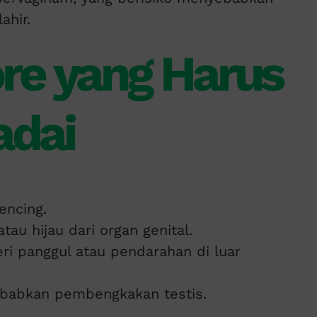
ahir.
re yang Harus
dai
encing.
tau hijau dari organ genital.
eri panggul atau pendarahan di luar
ebabkan pembengkakan testis.