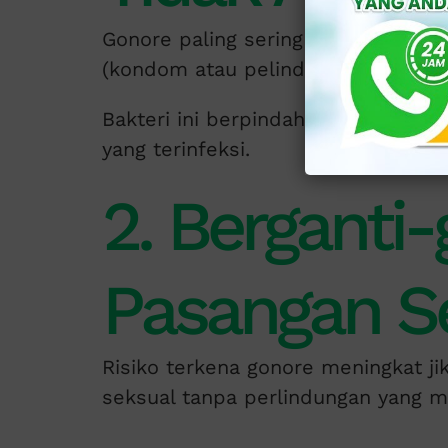
Gonore paling sering menular mel
(kondom atau pelindung), baik vagin
Bakteri ini berpindah melalui kont
yang terinfeksi.
2. Berganti-
Pasangan S
Risiko terkena gonore meningkat j
seksual tanpa perlindungan yang 