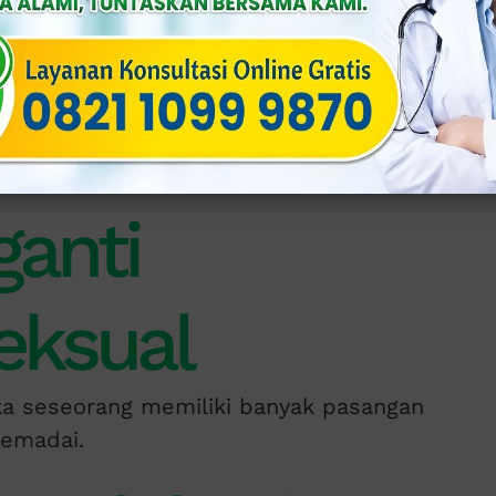
alui hubungan seksual tanpa pengaman
al, anal, maupun oral.
ak langsung dengan cairan tubuh orang
ganti
eksual
ika seseorang memiliki banyak pasangan
memadai.