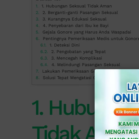
1. Hubungan Seksual Tidak Aman
2. Berganti-ganti Pasangan Seksual
3. Kurangnya Edukasi Seksual
4. Penyebaran dari Ibu ke Bayi
Gejala Gonore yang Harus Anda Waspadai
Pentingnya Pemeriksaan Medis untuk Gonor
1. Deteksi Dini
2. Pengobatan yang Tepat
3. Mencegah Komplikasi
4. Melindungi Pasangan Seksual
Lakukan Pemeriksaan Gonore
Solusi Tepat Mengatasi Gonore di Klinik Apol
1. Hubungan
Tidak Aman