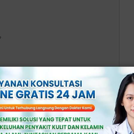
e
lo
 Seksual