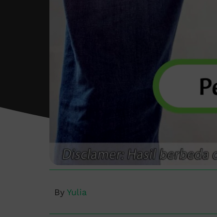
By
Yulia