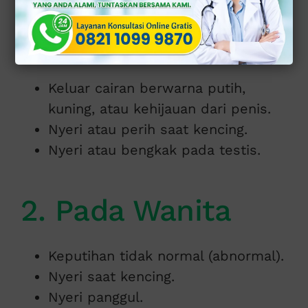
1. Pada Pria
Keluar cairan berwarna putih,
kuning, atau kehijauan dari penis.
Nyeri atau perih saat kencing.
Nyeri atau bengkak pada testis.
2. Pada Wanita
Keputihan tidak normal (abnormal).
Nyeri saat kencing.
Nyeri panggul.