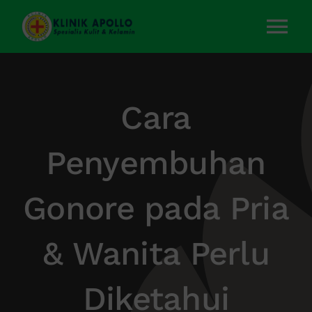
Skip
to
Tog
content
Nav
Home
Cara
Layanan Kami
Penyembuhan
Tentang Kami
Gonore pada Pria
Artikel
& Wanita Perlu
Kontak Kami
Diketahui