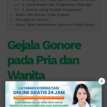
4. Pemeriksaan dan Pengobatan Pasangan Seksual
5. Kontrol Ulang Setelah Pengobatan
Risiko Jika Gonore Tidak Diobati
Pencegahan Gonore
Solusi Tepat Sembuhkan Gonore di Klinik Apollo
Gejala Gonore
pada Pria dan
Wanita
X
Gejala gonore bisa berbeda pada pria
dan wanita, bahkan sebagian penderita
tidak merasakan gejala yang jelas.